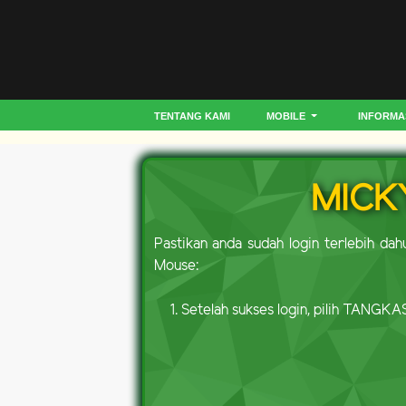
TENTANG KAMI
MOBILE
INFORMA
MICK
Pastikan anda sudah login terlebih dah
Mouse:
Setelah sukses login, pilih TANGKAS