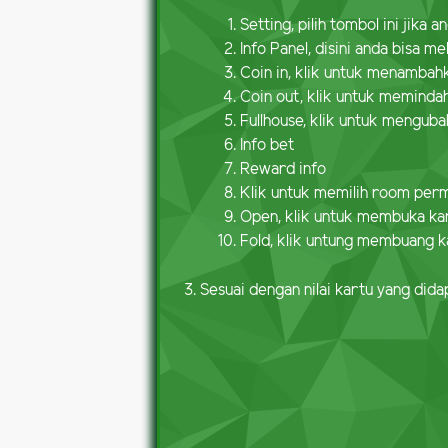
Setting, pilih tombol ini jik
Info Panel, disini anda bisa me
Coin in, klik untuk menambahk
Coin out, klik untuk meminda
Fullhouse, klik untuk mengubah
Info bet
Reward info
Klik untuk memilih room perm
Open, klik untuk membuka ka
Fold, klik untung membuang k
Sesuai dengan nilai kartu yang dida