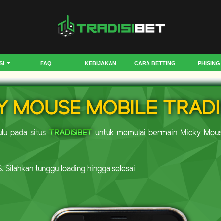
SI
FAQ
KEBIJAKAN
CARA BETTING
PHISING
Y MOUSE MOBILE TRADI
ulu pada situs
TRADISIBET
untuk memulai bermain Micky Mouse
. Silahkan tunggu loading hingga selesai