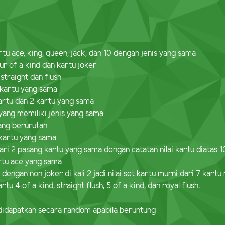
artu ace, king, queen, jack, dan 10 dengan jenis yang sama
our of a kind dan kartu joker
 straight dan flush
4 kartu yang sama
kartu dan 2 kartu yang sama
 yang memiliki jenis yang sama
yang berurutan
3 kartu yang sama
 dari 2 pasang kartu yang sama dengan catatan nilai kartu diatas 1
artu ace yang sama
ngan non joker di kali 2 jadi nilai set kartu murni dari 7 kartu m
tu 4 of a kind, straight flush, 5 of a kind, dan royal flush.
didapatkan secara random apabila beruntung