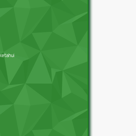
ketahui