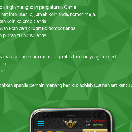
a anda ingin mengubah pengaturan Game
lihat info user id, jumlah koin anda, nomor meja.
an koin ke credit anda
hkan koin dari credit ke dompet anda
 pilihan fullhouse anda
ainan, setiap room memiliki jumlah taruhan yang berbeda
rtu
artu
patkan apabila pemain menang berikut adalah susunan set kartu d